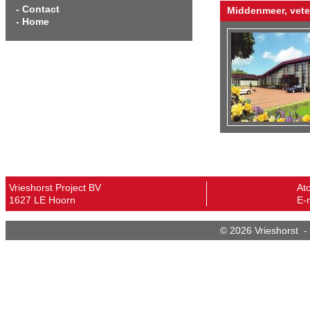
-
Contact
Middenmeer, vete
-
Home
Vrieshorst Project BV
At
1627 LE Hoorn
E-m
©
2026 Vrieshorst 